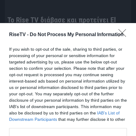
To Rise TV διάβασε και προτείνει El
Funcionario του Γεώργιου Θ.
RiseTV -
Do Not Process My Personal Information
Συριόπουλου από τις εκδόσεις Gema
πριν 2 ημέρες
If you wish to opt-out of the sale, sharing to third parties, or
processing of your personal or sensitive information for
targeted advertising by us, please use the below opt-out
section to confirm your selection. Please note that after your
opt-out request is processed you may continue seeing
interest-based ads based on personal information utilized by
us or personal information disclosed to third parties prior to
your opt-out. You may separately opt-out of the further
disclosure of your personal information by third parties on the
IAB’s list of downstream participants. This information may
also be disclosed by us to third parties on the
IAB’s List of
Downstream Participants
that may further disclose it to other
third parties.