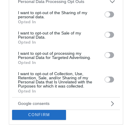
Please note that this website/app uses one or more Google
Personal Data Processing Opt Outs
services and may gather and store information including but
not limited to your visit or usage behaviour. You may click to
I want to opt-out of the Sharing of my
personal data.
Ο συγγραφέας Μάκης Τσίτας στο
grant or deny consent to Google and its third-party tags to
Opted In
use your data for below specified purposes in below Google
βιβλιοπωλείο Αναγέννηση της Πάρου,
consent section.
I want to opt-out of the Sale of my
Κυριακή 9 Αυγούστου 2026, στις 20:00 !
Personal Data.
Opted In
πριν 5 ημέρες
I want to opt-out of processing my
Personal Data for Targeted Advertising.
Opted In
I want to opt-out of Collection, Use,
Retention, Sale, and/or Sharing of my
Personal Data that Is Unrelated with the
Purposes for which it was collected.
Opted In
Google consents
CONFIRM