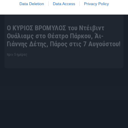
Data Deletion
Data Access
Privacy Policy
Ο ΚΥΡΙΟΣ ΒΡΟΜΥΛΟΣ του Ντέιβιντ
Ουάλιαμς στο Θέατρο Πάρκου, Άι-
Γιάννης Δέτης, Πάρος στις 7 Αυγούστου!
πριν 5 ημέρες