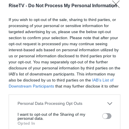
το λυσάρι της ζωής και το κόμμα δεν είναι ο Ιησούς. Η
RiseTV -
Do Not Process My Personal Information
πολιτική ταυτότητα δεν είναι το ψυχοφάρμακο στο
σύνδρομο “γεννήθηκα άνθρωπος”. Για τον κλινήρη
If you wish to opt-out of the sale, sharing to third parties, or
Λιοκή που πηδάει από ανάμνηση σε ανάμνηση το
processing of your personal or sensitive information for
παρόν είναι “νεκρό” καθώς το μέλλον που καρτερούσε
targeted advertising by us, please use the below opt-out
δεν πρόλαβε να έρθει.
section to confirm your selection. Please note that after your
opt-out request is processed you may continue seeing
interest-based ads based on personal information utilized by
us or personal information disclosed to third parties prior to
Προσπαθώντας ανεπιτυχώς να βρω το ιστορικό
your opt-out. You may separately opt-out of the further
disclosure of your personal information by third parties on the
ανάλογο του ήρωα, λέω πως ο Λιοκής είναι η
IAB’s list of downstream participants. This information may
φανταστική εκδοχή του Αλεξάντερ Μπέρκμαν, ο
also be disclosed by us to third parties on the
IAB’s List of
οποίος πέρασε μεταφορικά και κυριολεκτικά από
Downstream Participants
that may further disclose it to other
χίλια κύματα χωρίς ποτέ να φτάσει στην Σοβιετική
third parties.
Ένωση που έφτιαξε στο μυαλό του. Το έργο του Νιαβή
Please note that this website/app uses one or more Google
Personal Data Processing Opt Outs
είναι το λογοτεχνικό, μυθοπλαστικό αντίστοιχο του
services and may gather and store information including but
“
Μπολσεβικικού Μύθου
” του Μπέργκμαν αλλά και του
not limited to your visit or usage behaviour. You may click to
I want to opt-out of the Sharing of my
personal data.
grant or deny consent to Google and its third-party tags to
“
Αρχιπελάγους Γκούλαγκ
” του Αλεξάντρ Σολζενίτσιν.
Opted In
use your data for below specified purposes in below Google