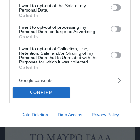
Με τούτα τα δυο αυτοβιογραφικά έργα ο Νιαβής
consent section.
I want to opt-out of the Sale of my
χτίζει το πλαίσιο όπου περιπίπτει ο ήρωάς του.
Personal Data.
Opted In
I want to opt-out of processing my
Personal Data for Targeted Advertising.
Η γραφή του Νιαβή είναι εξόχως ποιητική, το
Opted In
συγκεκριμένο φλερτάρει με το αφηρημένο, και το
I want to opt-out of Collection, Use,
αντικειμενικό σχεδόν εκτροχιάζεται από το
Retention, Sale, and/or Sharing of my
Personal Data that Is Unrelated with the
υποκειμενικό σε κάθε στροφή της πλοκής. Δεν
Purposes for which it was collected.
πρόκειται για αφήγηση με τη στενή έννοια του όρου,
Opted In
αλλά για ακατέργαστες σκέψεις που ευδοκιμούν στο
Google consents
κεφάλι του ήρωα και μπολιάζονται με οδυνηρές
-ενίοτε παραληρηματικές- αναμνήσεις.
CONFIRM
Data Deletion
Data Access
Privacy Policy