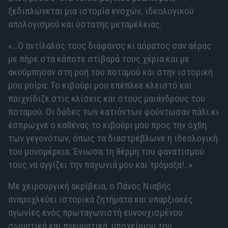
ξεδιπλώνεται μια ιστορία ενοχών, ιδεολογικού
απολογισμού και ύστατης μεταμέλειας.
«…Ο αντίλαλός τους διάφανος κι αόρατος σαν αέρας
με πήρε στα κάποτε στιβαρά τους χέρια και με
ακούμπησαν στη ροή του ποταμού και στην ιστορική
μου μοίρα: Το κιβούρι μου επέπλεε κλειστό και
παιχνίδιζε στις κλίσεις και στους μαιάνδρους του
ποταμού. Οι δάδες των κατιόντων φούντωσαν πάλι κι
έσπρωχνε ο καθένας το κιβούρι μου προς την όχθη
των γεγονότων, όπως τα διαστρέβλωνε η ιδεολογική
του μονομέρεια. Ένιωσα τη θέρμη του φανατισμού
τους να αγγίζει την παγωνιά μου και τρόμαξα!..»
Με χειρουργική ακρίβεια, ο Πάνος Νιαβής
αναμοχλεύει ιστορικά ζητήματα και υπαρξιακές
αγωνίες ενός πρωταγωνιστή ευνουχισμένου
σωματικά και πνευματικά, υποχείριου του