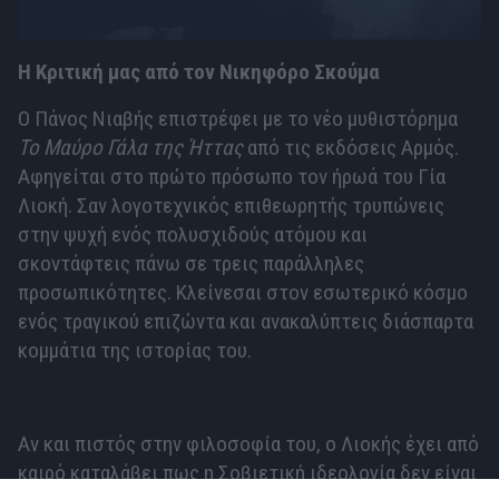
Η Κριτική μας από τον Νικηφόρο Σκούμα
Ο Πάνος Νιαβής επιστρέφει με το νέο μυθιστόρημα
Το Μαύρο Γάλα της Ήττας
από τις εκδόσεις Αρμός.
Αφηγείται στο πρώτο πρόσωπο τον ήρωά του Γία
Λιοκή. Σαν λογοτεχνικός επιθεωρητής τρυπώνεις
στην ψυχή ενός πολυσχιδούς ατόμου και
σκοντάφτεις πάνω σε τρεις παράλληλες
προσωπικότητες. Κλείνεσαι στον εσωτερικό κόσμο
ενός τραγικού επιζώντα και ανακαλύπτεις διάσπαρτα
κομμάτια της ιστορίας του.
Αν και πιστός στην φιλοσοφία του, ο Λιοκής έχει από
καιρό καταλάβει πως η Σοβιετική ιδεολογία δεν είναι