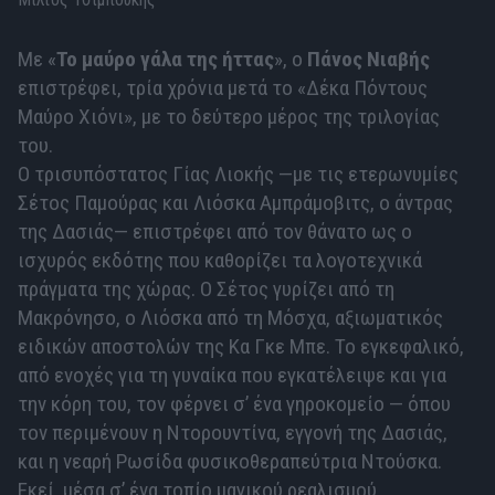
Με «
Το μαύρο γάλα της ήττας
», ο
Πάνος Νιαβής
επιστρέφει, τρία χρόνια μετά το «Δέκα Πόντους
Μαύρο Χιόνι», με το δεύτερο μέρος της τριλογίας
του.
Ο τρισυπόστατος Γίας Λιοκής —με τις ετερωνυμίες
Σέτος Παμούρας και Λιόσκα Αμπράμοβιτς, ο άντρας
της Δασιάς— επιστρέφει από τον θάνατο ως ο
ισχυρός εκδότης που καθορίζει τα λογοτεχνικά
πράγματα της χώρας. Ο Σέτος γυρίζει από τη
Μακρόνησο, ο Λιόσκα από τη Μόσχα, αξιωματικός
ειδικών αποστολών της Κα Γκε Μπε. Το εγκεφαλικό,
από ενοχές για τη γυναίκα που εγκατέλειψε και για
την κόρη του, τον φέρνει σ’ ένα γηροκομείο — όπου
τον περιμένουν η Ντορουντίνα, εγγονή της Δασιάς,
και η νεαρή Ρωσίδα φυσικοθεραπεύτρια Ντούσκα.
Εκεί, μέσα σ’ ένα τοπίο μαγικού ρεαλισμού,