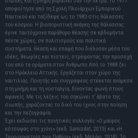
σιωπές και η μνήμη βαραίνει σαν την πέτρα. Το 1977
αποφοίτησε από τη Σχολή Πλοιάρχων Εμπορικού
Ναυτικού και ταξίδεψε ως το 1983 στις θάλασσες
του κόσμου. Η βιοποριστική ανάγκη της θάλασσας
έγινε ταυτόχρονα παράθυρο θέασης σε εβδομήντα
πέντε χώρες, σε πολιτισμούς και πολιτικά
συστήματα. Θέαση και επαφή που διέλυσαν μέσα του
ιδέες, θεωρίες και πίστεις, στρέφοντας την προσοχή
του από τα οράματα στον Άνθρωπο Από το 1988 ζει
στο Ηράκλειο Αττικής. Εργάζεται στον χώρο της
ναυτιλίας. Ποιητής και συγγραφέας στέκεται ανάμεσα
στη μνήμη και τη νοσταλγία, δίνοντας φωνή στους
αφανείς. Με τις λέξεις του σηκώνει τ’ άβατο της
σιωπής, χαράζοντας το δικό του ίχνος στην ποίηση
και την πεζογραφία.
Έχει εκδώσει τις ποιητικές συλλογές «Ο μαύρος
κότσυφας στο χιόνι» (εκδ. Samizdat, 2015) και «Η
Τριγωνομετρία των Παθών» (εκδ. Μελάνι, 2018). Το