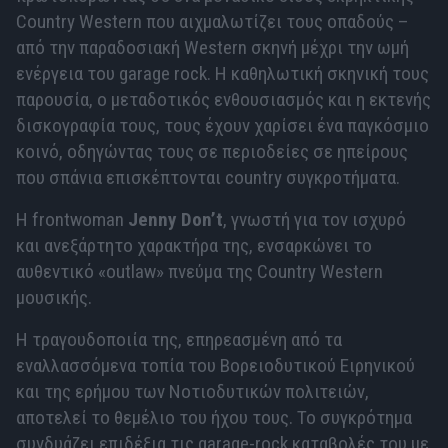
Country Western που αιχμαλωτίζει τους οπαδούς –
από την παραδοσιακή Western σκηνή μέχρι την ωμή
ενέργεια του garage rock. Η καθηλωτική σκηνική τους
παρουσία, ο μεταδοτικός ενθουσιασμός και η εκτενής
δισκογραφία τους, τους έχουν χαρίσει ένα παγκόσμιο
κοινό, οδηγώντας τους σε περιοδείες σε ηπείρους
που σπάνια επισκέπτονται country συγκροτήματα.
Η frontwoman
Jenny Don’t
, γνωστή για τον ισχυρό
και ανεξάρτητο χαρακτήρα της, ενσαρκώνει το
αυθεντικό «outlaw» πνεύμα της Country Western
μουσικής.
Η τραγουδοποιία της, επηρεασμένη από τα
εναλλασσόμενα τοπία του Βορειοδυτικού Ειρηνικού
και της ερήμου των Νοτιοδυτικών πολιτειών,
αποτελεί το θεμέλιο του ήχου τους. Το συγκρότημα
συνδυάζει επιδέξια τις garage-rock καταβολές του με