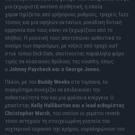
μια ξεχωριστή western αισθητική, η οποία
χαρακτηρίζεται από γρήγορους ρυθμούς, τραχείς fuzz
τόνους και μια υψηλών οκτανίων, ροκάδικη δυτική
ερμηνεία που τους κάνει να ξεχωρίζουν από το
πλήθος. Η μουσική τους αποτυπώνει αυθεντικά το
πνεύμα των παρανόμων, με νύξεις από τραχύ surf
στυλ τύπου Dick Dale, αποτίνοντας παράλληλα φόρο
τιμής σε κλασικούς θρύλους της country, όπως
ο
Johnny Paycheck και ο George Jones.
Πλέον, με τον
Buddy Weeks
στα τύμπανα, το
συγκρότημα συνεχίζει να επιδεικνύει την
ανθεκτικότητά του και μια φρέσκια ενέργεια. Ο
μπασίστας
Kelly Halliburton και ο lead κιθαρίστας
Christopher March
, του οποίου οι γεμάτοι reverb
τόνοι αντηχούν τη στοιχειωμένη γοητεία του
νυχτερινού ουρανού της ερήμου, συμπληρώνουν τον