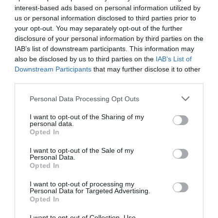
Official site
https://www.jennydontandthespurs.com/
interest-based ads based on personal information utilized by
us or personal information disclosed to third parties prior to
Instagram
your opt-out. You may separately opt-out of the further
https://www.instagram.com/jennydontandthespurs/
disclosure of your personal information by third parties on the
IAB’s list of downstream participants. This information may
TikTok
https://www.tiktok.com/@jennydontandthespurs
also be disclosed by us to third parties on the
IAB’s List of
Downstream Participants
that may further disclose it to other
Facebook
third parties.
https://www.facebook.com/JennyDontAndTheSpurs/
Please note that this website/app uses one or more Google
Personal Data Processing Opt Outs
Youtube
services and may gather and store information including but
not limited to your visit or usage behaviour. You may click to
I want to opt-out of the Sharing of my
https://www.youtube.com/@JennyDontandtheSpurs
personal data.
grant or deny consent to Google and its third-party tags to
Opted In
use your data for below specified purposes in below Google
BIO
consent section.
I want to opt-out of the Sale of my
https://www.jennydontandthespurs.com/about.html
Personal Data.
Opted In
I want to opt-out of processing my
Personal Data for Targeted Advertising.
Opted In
I want to opt-out of Collection, Use,