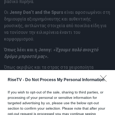
βασικό πυρήνα.
Οι
Jenny Don’t and the Spurs
είναι αφοσιωμένοι στη
δημιουργία αξιομνημόνευτης και αυθεντικής
μουσικής, αντλώντας στοιχεία από ποικίλα είδη για
να τονίσουν την ειλικρίνεια έναντι του
κομφορμισμού.
Όπως λέει και η Jenny:
«Έχουμε πολύ ανοιχτό
δρόμο μπροστά μας».
Όπως ακριβώς και τα στρας στα χειροποίητα
κουστούμια τους, τα οποία φτιάχνει η ίδια η
Jenny
,
RiseTV -
Do Not Process My Personal Information
το συγκρότημα λάμπει έντονα, αποδεικνύοντας την
αφοσίωσή του στη δημιουργία μουσικής που μένει
If you wish to opt-out of the sale, sharing to third parties, or
αξέχαστη.
processing of your personal or sensitive information for
targeted advertising by us, please use the below opt-out
LINKS
section to confirm your selection. Please note that after your
opt-out request is processed you may continue seeing