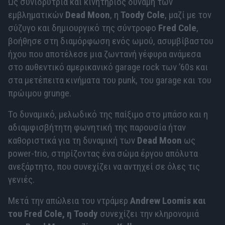
Ως συνιδρύτρια και κινητήριος δύναμη των
εμβληματικών
Dead Moon
, η
Toody Cole
, μαζί με τον
σύζυγο και δημιουργικό της σύντροφο
Fred Cole
,
βοήθησε στη διαμόρφωση ενός ωμού, ασυμβίβαστου
ήχου που αποτέλεσε μια ζωντανή γέφυρα ανάμεσα
στο αυθεντικό αμερικανικό garage rock των ’60s και
στα μετέπειτα κινήματα του punk, του garage και του
πρώιμου grunge.
Το δυναμικό, μελωδικό της παίξιμο στο μπάσο και η
αδιαμφισβήτητη φωνητική της παρουσία ήταν
καθοριστικά για τη δυναμική των
Dead Moon
ως
power-trio, στηρίζοντας ένα σώμα έργου απόλυτα
ανεξάρτητο, που συνεχίζει να αντηχεί σε όλες τις
γενιές.
Μετά την απώλεια του ντράμερ
Andrew Loomis και
του Fred Cole, η Toody
συνεχίζει την κληρονομιά