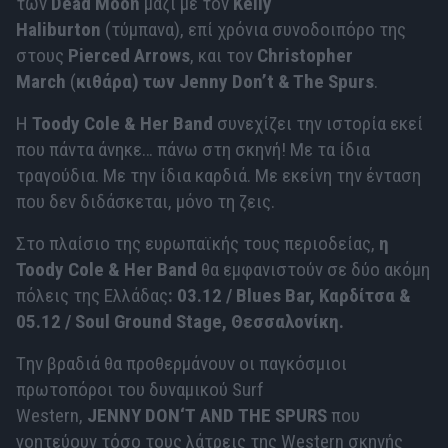
των
Dead Moon
μαζί με τον
Kelly
Haliburton
(τύμπανα), επί χρόνια συνοδοιπόρο της
στους
Pierced Arrows
, και τον
Christopher
March
(
κιθάρα) των Jenny Don’t & The Spurs
.
Η
Toody Cole
&
Her
Band
συνεχίζει την ιστορία εκεί
που πάντα άνηκε… πάνω στη σκηνή! Με τα ίδια
τραγούδια. Με την ίδια καρδιά. Με εκείνη την ένταση
που δεν διδάσκεται, μόνο τη ζεις.
Στο πλαίσιο της ευρωπαϊκής τους περιοδείας,
η
Toody Cole & Her Band
θα εμφανιστούν σε δύο ακόμη
πόλεις της Ελλάδας
: 03.12 / Blues Bar, Καρδίτσα &
05.12 / Soul Ground Stage, Θεσσαλονίκη.
Tην βραδιά θα προθερμάνουν οι παγκόσμιοι
πρωτοπόροι του δυναμικού Surf
Western,
JENNY
DON
‘
T
AND
THE
SPURS
που
γοητεύουν τόσο τους λάτρεις της Western σκηνής