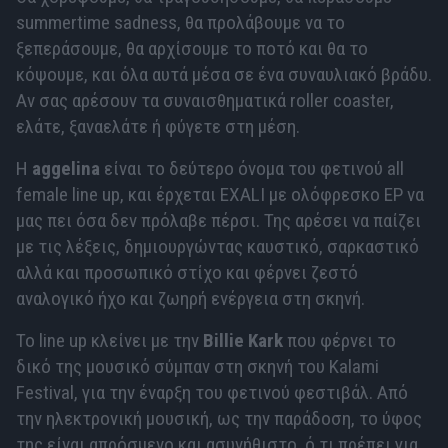
summertime sadness, θα προλάβουμε να το
ξεπεράσουμε, θα αρχίσουμε το ποτό και θα το
κόψουμε, και όλα αυτά μέσα σε ένα συναυλιακό βράδυ.
Αν σας αρέσουν τα συναισθηματικά roller coaster,
ελάτε, ξαναελάτε ή φύγετε στη μέση.
Η
aggelina
είναι το δεύτερο όνομα του φετινού all
female line up, και έρχεται EXALI με ολόφρεσκο EP να
μας πει όσα δεν πρόλαβε πέρσι. Της αρέσει να παίζει
με τις λέξεις, δημιουργώντας καυστικό, σαρκαστικό
αλλά και προσωπικό στίχο και φέρνει ζεστό
αναλογικό ήχο και ζωηρή ενέργεια στη σκηνή.
Το line up κλείνει με την
Billie Kark
που φέρνει το
δικό της μουσικό σύμπαν στη σκηνή του Kalami
Festival, για την έναρξη του φετινού φεστιβάλ. Από
την ηλεκτρονική μουσική, ως την παράδοση, το ύφος
της είναι απρόσμενο και ασυνήθιστο, ό,τι πρέπει για