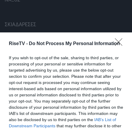
ΣΚΙΑΔΑΡΕΣΕΣ
AGGELINA
RiseTV -
Do Not Process My Personal Information
BILLIE KARK
If you wish to opt-out of the sale, sharing to third parties, or
processing of your personal or sensitive information for
targeted advertising by us, please use the below opt-out
Παραγωγή: ApolloMuse Productions
section to confirm your selection. Please note that after your
opt-out request is processed you may continue seeing
Επιμέλεια ήχου: Κωνσταντίνος Χαϊκάλης
interest-based ads based on personal information utilized by
us or personal information disclosed to third parties prior to
Επιμέλεια φωτισμού: Γιώργος Κασσάκος
your opt-out. You may separately opt-out of the further
disclosure of your personal information by third parties on the
Τοποθεσία:
Μικρή Βίγλα Νάξος
IAB’s list of downstream participants. This information may
(
https://maps.app.goo.gl/Gigfhc6c6TKr8WCZA
)
also be disclosed by us to third parties on the
IAB’s List of
Downstream Participants
that may further disclose it to other
Ώρα έναρξης:
21:00
third parties.