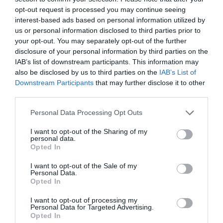
To Rise TV διάβασε και προτείνει El
opt-out request is processed you may continue seeing
Funcionario του Γεώργιου Θ.
interest-based ads based on personal information utilized by
Συριόπουλου από τις εκδόσεις Gema
us or personal information disclosed to third parties prior to
your opt-out. You may separately opt-out of the further
πριν 3 ημέρες
disclosure of your personal information by third parties on the
IAB’s list of downstream participants. This information may
also be disclosed by us to third parties on the
IAB’s List of
Downstream Participants
that may further disclose it to other
third parties.
Please note that this website/app uses one or more Google
Personal Data Processing Opt Outs
services and may gather and store information including but
not limited to your visit or usage behaviour. You may click to
I want to opt-out of the Sharing of my
personal data.
grant or deny consent to Google and its third-party tags to
Opted In
use your data for below specified purposes in below Google
consent section.
I want to opt-out of the Sale of my
Personal Data.
Opted In
I want to opt-out of processing my
Personal Data for Targeted Advertising.
Opted In