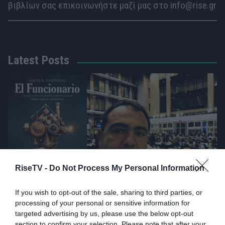
βιβλίων σας επικοινωνήστε μαζί μας στο info@rise.gr
Latest Posts
RiseTV -
Do Not Process My Personal Information
If you wish to opt-out of the sale, sharing to third parties, or
processing of your personal or sensitive information for
targeted advertising by us, please use the below opt-out
section to confirm your selection. Please note that after your