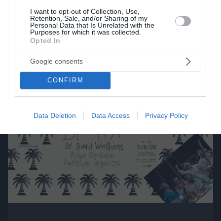
Ο συγγραφέας Μάκης Τσίτας στο
I want to opt-out of Collection, Use,
βιβλιοπωλείο Αναγέννηση της Πάρου,
Retention, Sale, and/or Sharing of my
Personal Data that Is Unrelated with the
Κυριακή 9 Αυγούστου 2026, στις 20:00 !
Purposes for which it was collected.
Opted In
πριν 6 ημέρες
Google consents
CONFIRM
Data Deletion
Data Access
Privacy Policy