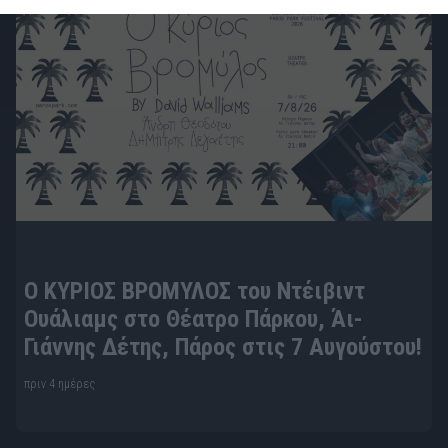
Ο ΚΥΡΙΟΣ ΒΡΟΜΥΛΟΣ του Ντέιβιντ
Ουάλιαμς στο Θέατρο Πάρκου, Άι-
Γιάννης Δέτης, Πάρος στις 7 Αυγούστου!
πριν 4 ημέρες