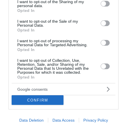
not limited to your visit or usage behaviour. You may click to
I want to opt-out of the Sharing of my
personal data.
grant or deny consent to Google and its third-party tags to
Opted In
use your data for below specified purposes in below Google
consent section.
I want to opt-out of the Sale of my
Personal Data.
Opted In
I want to opt-out of processing my
Personal Data for Targeted Advertising.
Opted In
I want to opt-out of Collection, Use,
Retention, Sale, and/or Sharing of my
Personal Data that Is Unrelated with the
Purposes for which it was collected.
Ο συγγραφέας Μάκης Τσίτας στο
Opted In
βιβλιοπωλείο Αναγέννηση της Πάρου,
Κυριακή 9 Αυγούστου 2026, στις 20:00 !
Google consents
CONFIRM
πριν 4 ημέρες
Data Deletion
Data Access
Privacy Policy