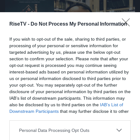
RiseTV -
Do Not Process My Personal Information
If you wish to opt-out of the sale, sharing to third parties, or
processing of your personal or sensitive information for
targeted advertising by us, please use the below opt-out
section to confirm your selection. Please note that after your
opt-out request is processed you may continue seeing
interest-based ads based on personal information utilized by
us or personal information disclosed to third parties prior to
To Rise TV διάβασε και προτείνει El
your opt-out. You may separately opt-out of the further
Funcionario του Γεώργιου Θ.
disclosure of your personal information by third parties on the
Συριόπουλου από τις εκδόσεις Gema
IAB’s list of downstream participants. This information may
also be disclosed by us to third parties on the
IAB’s List of
πριν 1 ημέρα
Downstream Participants
that may further disclose it to other
third parties.
Please note that this website/app uses one or more Google
Personal Data Processing Opt Outs
services and may gather and store information including but