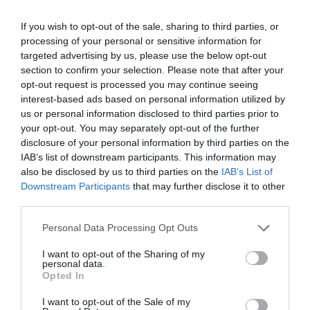
ζήσουν από κοντά τον παλμό μιας διεθνούς αθλητικής
διοργάνωσης. Ο Δήμος μας αποδεικνύει ότι μπορεί να
If you wish to opt-out of the sale, sharing to third parties, or
φιλοξενεί διοργανώσεις υψηλού κύρους, προάγοντας
processing of your personal or sensitive information for
targeted advertising by us, please use the below opt-out
τον αθλητισμό και τις αξίες της συμμετοχής και της
section to confirm your selection. Please note that after your
συνεργασίας».
opt-out request is processed you may continue seeing
interest-based ads based on personal information utilized by
Ο Αντιδήμαρχος Αθλητισμού, κ. Κώστας Σωτηρίου,
us or personal information disclosed to third parties prior to
δήλωσε: «Το FIBA 3×3 Greece Tour 2025 δεν είναι μόνο
your opt-out. You may separately opt-out of the further
ένας αγώνας, είναι μια γιορτή για τον αθλητισμό και
disclosure of your personal information by third parties on the
IAB’s list of downstream participants. This information may
την κοινωνία μας. Δίνουμε τη δυνατότητα σε παιδιά,
also be disclosed by us to third parties on the
IAB’s List of
νέους και ενήλικες να ζήσουν την εμπειρία του 3×3, να
Downstream Participants
that may further disclose it to other
συναγωνιστούν, να διασκεδάσουν και να μοιραστούν
third parties.
αξίες που ξεπερνούν το γήπεδο. Ο Δήμος μας
Please note that this website/app uses one or more Google
Personal Data Processing Opt Outs
επενδύει στον αθλητισμό και είμαστε περήφανοι που
services and may gather and store information including but
φέρνουμε στην πόλη μας ένα τόσο μεγάλο γεγονός».
not limited to your visit or usage behaviour. You may click to
I want to opt-out of the Sharing of my
personal data.
grant or deny consent to Google and its third-party tags to
Opted In
use your data for below specified purposes in below Google
consent section.
I want to opt-out of the Sale of my
Για την προβολή της εκπομπής, της μουσικής ή των