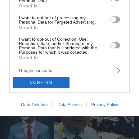
Personal Data.
Opted In
βιβλίων σας επικοινωνήστε μαζί μας στο info@rise.gr
I want to opt-out of processing my
Personal Data for Targeted Advertising.
Opted In
SPORTS
RISETV
RISE
I want to opt-out of Collection, Use,
Retention, Sale, and/or Sharing of my
Personal Data that Is Unrelated with the
Purposes for which it was collected.
Opted In
Latest Posts
Google consents
CONFIRM
Data Deletion
Data Access
Privacy Policy