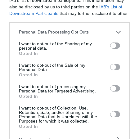
IAB’s list of downstream participants. This information may
also be disclosed by us to third parties on the
IAB’s List of
Downstream Participants
that may further disclose it to other
third parties.
Please note that this website/app uses one or more Google
Personal Data Processing Opt Outs
services and may gather and store information including but
not limited to your visit or usage behaviour. You may click to
I want to opt-out of the Sharing of my
personal data.
grant or deny consent to Google and its third-party tags to
Opted In
use your data for below specified purposes in below Google
consent section.
I want to opt-out of the Sale of my
Personal Data.
Opted In
I want to opt-out of processing my
Personal Data for Targeted Advertising.
Opted In
I want to opt-out of Collection, Use,
Retention, Sale, and/or Sharing of my
Personal Data that Is Unrelated with the
Purposes for which it was collected.
Opted In