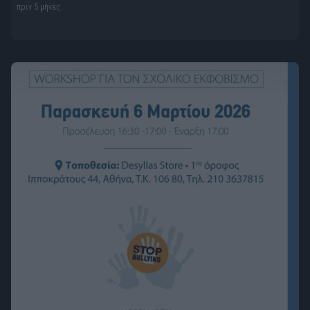
πριν 5 μήνες