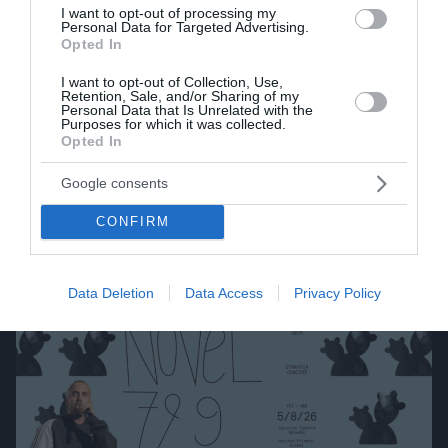
I want to opt-out of processing my
Personal Data for Targeted Advertising.
Opted In
I want to opt-out of Collection, Use,
Retention, Sale, and/or Sharing of my
Personal Data that Is Unrelated with the
Ο ΚΥΡΙΟΣ ΒΡΟΜΥΛΟΣ του Ντέιβιντ
Purposes for which it was collected.
Opted In
Ουάλιαμς στο Θέατρο Πάρκου, Άι-
Γιάννης Δέτης, Πάρος στις 7 Αυγούστου!
Google consents
πριν 3 ημέρες
CONFIRM
Data Deletion
Data Access
Privacy Policy