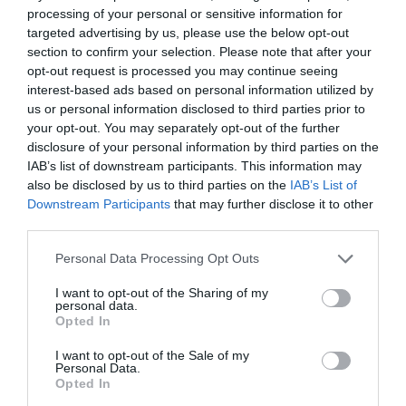
processing of your personal or sensitive information for
targeted advertising by us, please use the below opt-out
section to confirm your selection. Please note that after your
opt-out request is processed you may continue seeing
Ο συγγραφέας Μάκης Τσίτας στο
interest-based ads based on personal information utilized by
βιβλιοπωλείο Αναγέννηση της Πάρου,
us or personal information disclosed to third parties prior to
your opt-out. You may separately opt-out of the further
Κυριακή 9 Αυγούστου 2026, στις 20:00 !
disclosure of your personal information by third parties on the
IAB’s list of downstream participants. This information may
πριν 3 ημέρες
also be disclosed by us to third parties on the
IAB’s List of
Downstream Participants
that may further disclose it to other
third parties.
Please note that this website/app uses one or more Google
Personal Data Processing Opt Outs
services and may gather and store information including but
not limited to your visit or usage behaviour. You may click to
I want to opt-out of the Sharing of my
personal data.
grant or deny consent to Google and its third-party tags to
Opted In
use your data for below specified purposes in below Google
consent section.
I want to opt-out of the Sale of my
Personal Data.
Opted In